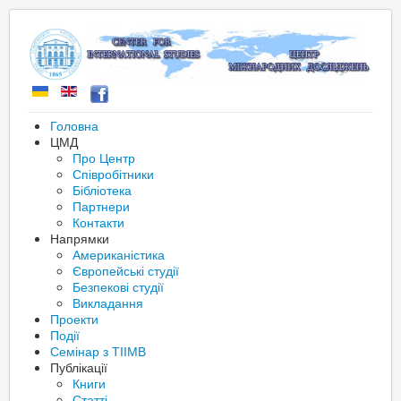
Головна
ЦМД
Про Центр
Співробітники
Бібліотека
Партнери
Контакти
Напрямки
Американістика
Європейські студії
Безпекові студії
Викладання
Проекти
Події
Семінар з ТІІМВ
Публікації
Книги
Статті