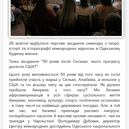
28 жовтня відбулося чергове засдання семінару з теорії,
історії та історіографії міжнародних відносин в Одеському
будинку вчених.
Тема засідання "50 років після Сельми: якого прогресу
досягли США?".
Цього року виповнюється 50 років від того часу як сотні
прийняли участь у марші у Сельмі, Алабама, а мільони у
США та по всьому світу за цім спостерігали. Як далеко
пройшла Америка з того часу? Ми бачимо
афроамериканців в усіх сферах суспільного життя
Америки, економіці, культурі, спорті, політичних установах
- в тому числі на найвищіх державних посадах. Але, в той
же час, ми бачимо приклади расової напруги,
поліцейського насилля й жахливі прояви ненависті, такі як
трагедія у Чарльстоні. Володимир Дубовик, директор
Центру міжнародних досліджень Одеського національного