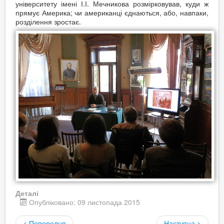
університету імені І.І. Мечникова розмірковував, куди ж
прямує Америка; чи американці єднаються, або, навпаки,
розділення зростає.
Деталі
Опубліковано: 09 листопада 2015
< Попередня
Наступна >