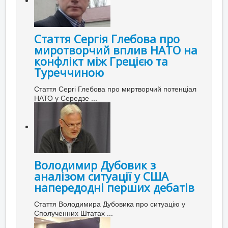
Стаття Сергія Глебова про
миротворчий вплив НАТО на
конфлікт між Грецією та
Туреччиною
Стаття Сергі Глебова про миртворчий потенціал
НАТО у Середзе ...
Володимир Дубовик з
аналізом ситуації у США
напередодні перших дебатів
Стаття Володимира Дубовика про ситуацію у
Сполученних Штатах ...