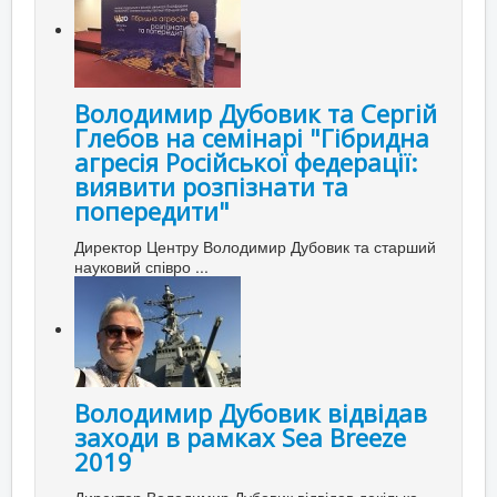
Володимир Дубовик та Сергій
Глебов на семінарі "Гібридна
агресія Російської федерації:
виявити розпізнати та
попередити"
Директор Центру Володимир Дубовик та старший
науковий співро ...
Володимир Дубовик відвідав
заходи в рамках Sea Breeze
2019
Директор Володимир Дубовик відвідав декілька