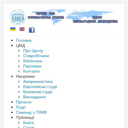
Головна
ЦМД
Про Центр
Співробітники
Бібліотека
Партнери
Контакти
Напрямки
Американістика
Європейські студії
Безпекові студії
Викладання
Проекти
Події
Семінар з ТІІМВ
Публікації
Книги
Статті