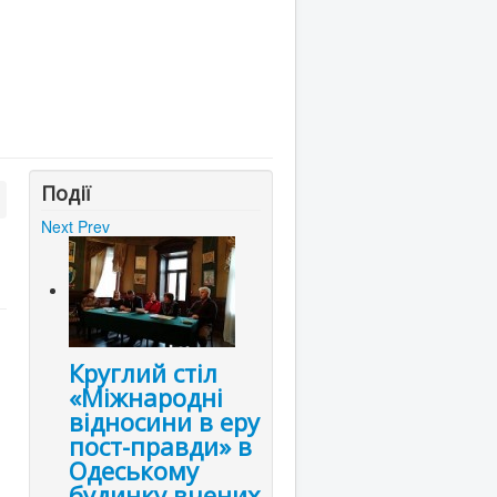
Події
Next
Prev
Круглий стіл
«Міжнародні
відносини в еру
пост-правди» в
Одеському
будинку вчених