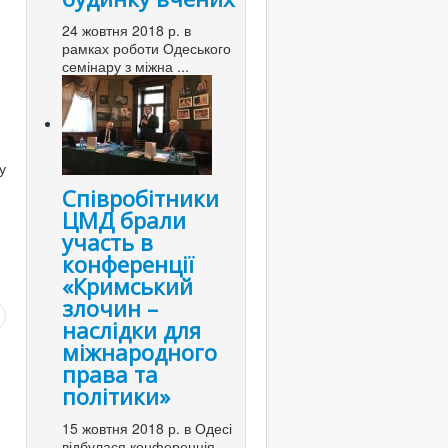
24 жовтня 2018 р. в
рамках роботи Одеського
семінару з міжна ...
у
Співробітники
ЦМД брали
участь в
конференції
«Кримський
злочин –
наслідки для
міжнародного
права та
політики»
15 жовтня 2018 р. в Одесі
відбулася конференція