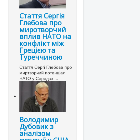
Стаття Сергія
Глебова про
миротворчий
вплив НАТО на
конфлікт між
Грецією та
Туреччиною
Стаття Сергі Глебова про
миртворчий потенціал
НАТО у Середзе ...
Володимир
Дубовик з
аналізом