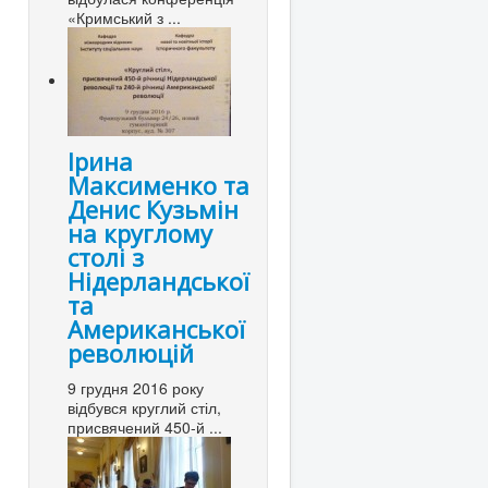
«Кримський з ...
Ірина
Максименко та
Денис Кузьмін
на круглому
столі з
Нідерландської
та
Американської
революцій
9 грудня 2016 року
відбувся круглий стіл,
присвячений 450-й ...