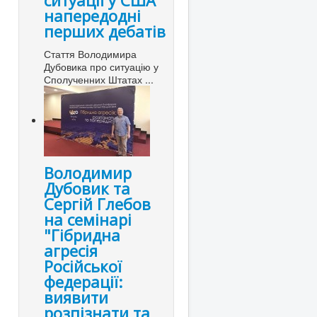
ситуації у США
напередодні
перших дебатів
Стаття Володимира
Дубовика про ситуацію у
Сполученних Штатах ...
Володимир
Дубовик та
Сергій Глебов
на семінарі
"Гібридна
агресія
Російської
федерації:
виявити
розпізнати та