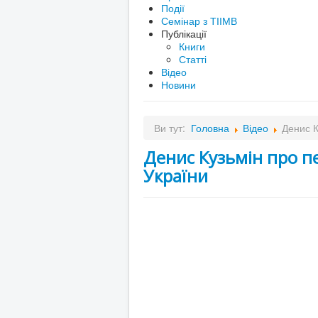
Події
Семінар з ТІІМВ
Публікації
Книги
Статті
Відео
Новини
Ви тут:
Головна
Відео
Денис К
Денис Кузьмін про 
України