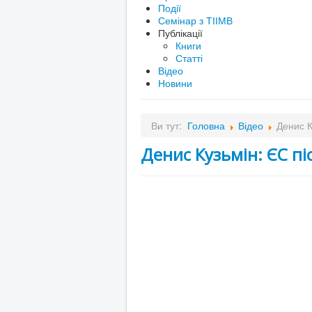
Події
Семінар з ТІІМВ
Публікації
Книги
Статті
Відео
Новини
Ви тут:
Головна
Відео
Денис К
Денис Кузьмін: ЄС піс