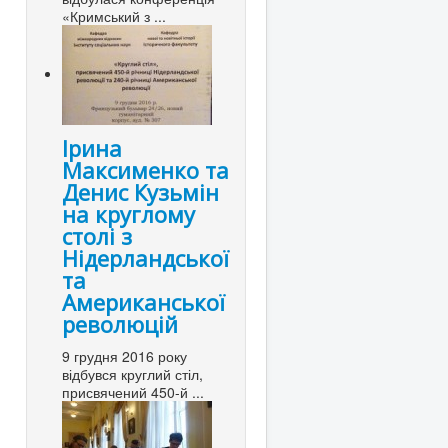
«Кримський з ...
Ірина
Максименко та
Денис Кузьмін
на круглому
столі з
Нідерландської
та
Американської
революцій
9 грудня 2016 року
відбувся круглий стіл,
присвячений 450-й ...