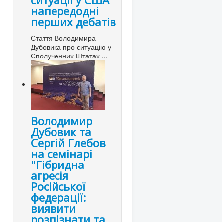
ситуації у США
напередодні
перших дебатів
Стаття Володимира
Дубовика про ситуацію у
Сполученних Штатах ...
Володимир
Дубовик та
Сергій Глебов
на семінарі
"Гібридна
агресія
Російської
федерації:
виявити
розпізнати та