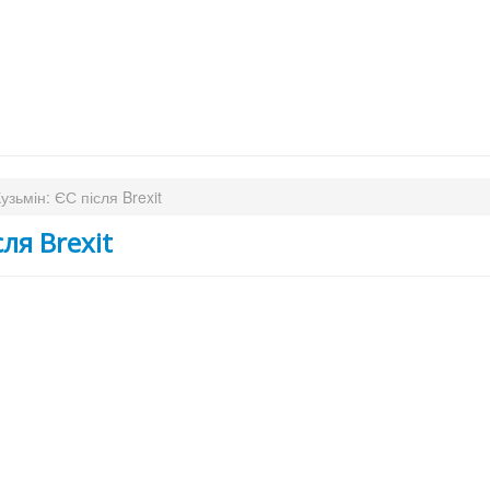
узьмін: ЄС після Brexit
ля Brexit