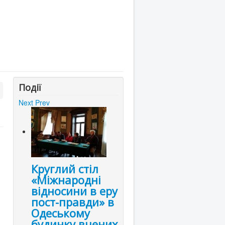
Події
Next
Prev
Круглий стіл
«Міжнародні
відносини в еру
пост-правди» в
Одеському
будинку вчених