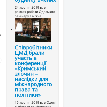
24 жовтня 2018 р. в
рамках роботи Одеського
семінару з міжна ...
у
Співробітники
ЦМД брали
участь в
конференції
«Кримський
злочин –
наслідки для
міжнародного
права та
політики»
15 жовтня 2018 р. в Одесі
відбулася конференція