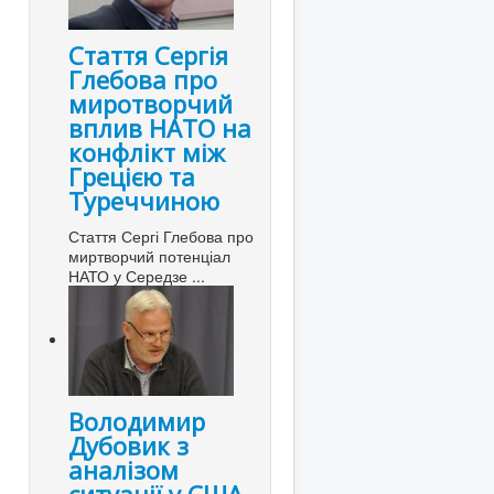
Стаття Сергія
Глебова про
миротворчий
вплив НАТО на
конфлікт між
Грецією та
Туреччиною
Стаття Сергі Глебова про
миртворчий потенціал
НАТО у Середзе ...
Володимир
Дубовик з
аналізом