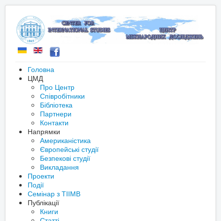
Головна
ЦМД
Про Центр
Співробітники
Бібліотека
Партнери
Контакти
Напрямки
Американістика
Європейські студії
Безпекові студії
Викладання
Проекти
Події
Семінар з ТІІМВ
Публікації
Книги
Статті