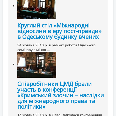
Круглий стіл «Міжнародні
відносини в еру пост-правди»
в Одеському будинку вчених
24 жовтня 2018 р. в рамках роботи Одеського
семінару з міжна ...
Співробітники ЦМД брали
участь в конференції
«Кримський злочин – наслідки
для міжнародного права та
політики»
15 жовтня 2018 р. в Одесі відбулася конференція