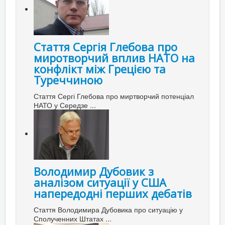
Стаття Сергія Глебова про
миротворчий вплив НАТО на
конфлікт між Грецією та
Туреччиною
Стаття Сергі Глебова про миртворчий потенціал
НАТО у Середзе ...
Володимир Дубовик з
аналізом ситуації у США
напередодні перших дебатів
Стаття Володимира Дубовика про ситуацію у
Сполученних Штатах ...