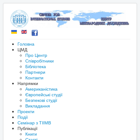
Головна
ЦМД
Про Центр
Співробітники
Бібліотека
Партнери
Контакти
Напрямки
Американістика
Європейські студії
Безпекові студії
Викладання
Проекти
Події
Семінар з ТІІМВ
Публікації
Книги
Статті