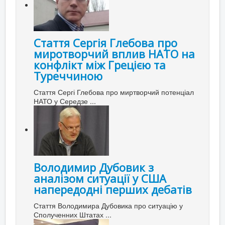
Стаття Сергія Глебова про
миротворчий вплив НАТО на
конфлікт між Грецією та
Туреччиною
Стаття Сергі Глебова про миртворчий потенціал
НАТО у Середзе ...
Володимир Дубовик з
аналізом ситуації у США
напередодні перших дебатів
Стаття Володимира Дубовика про ситуацію у
Сполученних Штатах ...