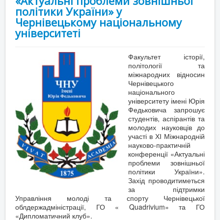
«Актуальні проблеми зовнішньої
політики України» у
Чернівецькому національному
університеті
Факультет історії,
політології та
міжнародних відносин
Чернівецького
національного
університету імені Юрія
Федьковича запрошує
студентів, аспірантів та
молодих науковців до
участі в ХІ Міжнародній
науково-практичній
конференції «Актуальні
проблеми зовнішньої
політики України».
Захід проводитиметься
за підтримки
Управління молоді та спорту Чернівецької
облдержадміністрації, ГО « Quadrivium» та ГО
«Дипломатичний клуб».