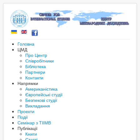
Головна
ЦМД
Про Центр
Співробітники
Бібліотека
Партнери
Контакти
Напрямки
Американістика
Європейські студії
Безпекові студії
Викладання
Проекти
Події
Семінар з ТІІМВ
Публікації
Книги
Статті