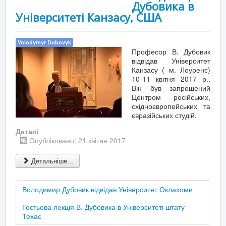
Дубовика в
Університеті Канзасу, США
Volodymyr Dubovyk
Професор В. Дубовик
відвідав Університет
Канзасу ( м. Лоуренс)
10-11 квітня 2017 р..
Він був запрошений
Центром російських,
східноєвропейських та
євразійських студій.
Деталі
Опубліковано: 21 квітня 2017
Детальніше...
Володимир Дубовик відвідав Університет Оклахоми
Гостьова лекція В. Дубовика в Університеті штату
Техас