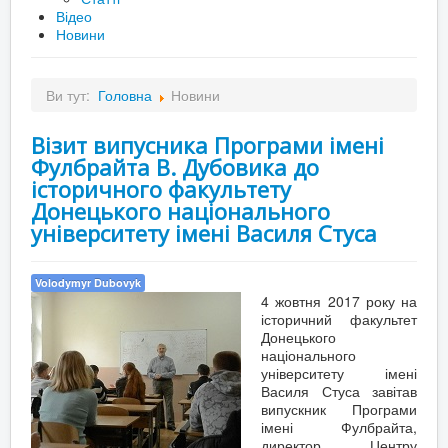
Відео
Новини
Ви тут:
Головна
Новини
Візит випусника Програми імені
Фулбрайта В. Дубовика до
історичного факультету
Донецького національного
університету імені Василя Стуса
Volodymyr Dubovyk
4 жовтня 2017 року на
історичний факультет
Донецького
національного
університету імені
Василя Стуса завітав
випускник Програми
імені Фулбрайта,
директор Центру