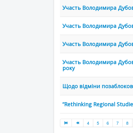
Участь Володимира Дубови
Участь Володимира Дубови
Участь Володимира Дубов
Участь Володимира Дубови
року
Щодо відміни позаблоково
“Rethinking Regional Studie
4
5
6
7
8