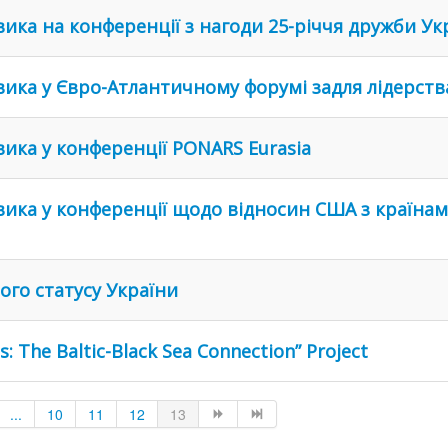
ка на конференції з нагоди 25-річчя дружби Ук
ка у Євро-Атлантичному форумі задля лідерства
ика у конференції PONARS Eurasia
ка у конференції щодо відносин США з країнами 
го статусу України
s: The Baltic-Black Sea Connection” Project
...
10
11
12
13