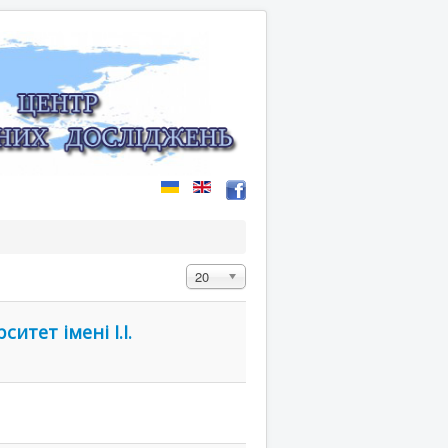
Display #
20
итет імені І.І.